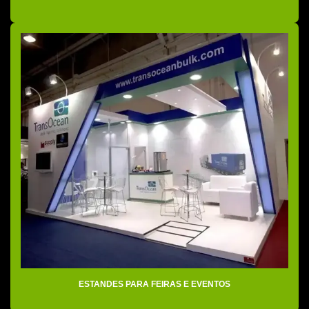
Montadora de stands para feiras
Montadoras de stands em são paulo
Montadoras de stands em sp
Montagem de cenários para eventos
Montagem de cenários para feiras
Montagem e decoração de stands
Montagem de showroom
Montagem de showroom para eventos
Montagem de showroom para feiras
Montagem de stands e eventos
Montagem de stands e exposições
Montagem de stands para feiras e eventos
ESTANDES PARA FEIRAS E EVENTOS
Montagem de stands para feiras sp