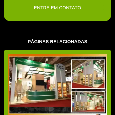
Cenografia em geral
ENTRE EM CONTATO
Cenografia para stands
Cobertura fotográfica sp
Comprar stand
PÁGINAS RELACIONADAS
Criação de cenografia para eventos corporativos
Decoração e cenografia de eventos
Decoração de eventos corporativos
Decoração para eventos corporativos sp
Decoração de eventos empresa
Decoração de eventos empresariais
Decoração de showroom
Empresa cenografia sp