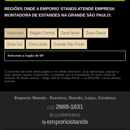
REGIÕES ONDE A EMPORIO STANDS ATENDE EMPRESA
Organização de eventos corporativos sp
MONTADORA DE ESTANDES NA GRANDE SÃO PAULO:
Praticável para eventos
Produções de eventos em sp
Selecione
Região Central
Zona Norte
Zona Oeste
Produtora eventos corporativos
Zona Sul
Zona Leste
Grande São Paulo
Produtora eventos corporativos sp
Selecione a região de SP
Produtoras de eventos em sp
O conteúdo do texto desta página é de direito reservado. Sua reprodução, parcial ou
Projeto estande feira
total, mesmo citando nossos links, é proibida sem a autorização do autor. Crime de
violação de direito autoral – artigo 184 do Código Penal –
Lei 9610/98 - Lei de direitos
autorais
.
Projeto e montagem de stands
Projeto de stand
Emporio Stands - Eventos, Stands, Lojas, Cenários
Projeto de stand de vendas
2669-1631
(11)
Quiosque para eventos
(1126691631)
emporiostands
Quiosque para eventos preço