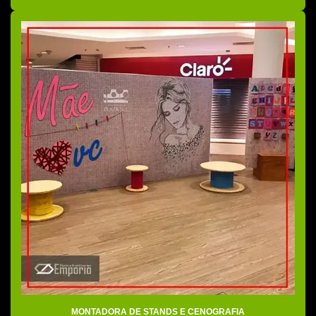
Empresas de stands para eventos
Ensaio fotográfico para eventos
Estande de vendas
Estandes para eventos
Estandes para feiras
Estandes para feiras e eventos
Fábrica de stands
Feira de eventos stands
Locação de stands
Locação de stands para eventos
Montadora de estandes
Montadora de stands e cenografia
MONTADORA DE STANDS E CENOGRAFIA