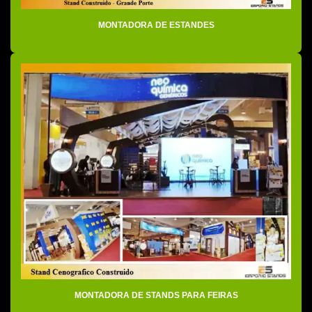
Empresa especializada em organização de eventos
MONTADORA DE ESTANDES
Empresa montadora de estandes
Empresa de organização de eventos corporativos
Empresa de organização de eventos desportivos
Empresa de organização de eventos esportivos
Empresa organizadora de eventos
Empresa de stands
Empresa de stands para feira
Empresas de cenografia para eventos
Empresas de eventos e promoções sp
Empresas montadoras de stands
Empresas organizadora de eventos em sp
MONTADORA DE STANDS PARA FEIRAS
Empresas de stand em sp