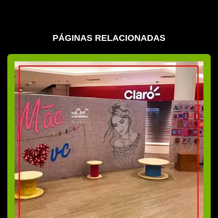
Cobertura fotográfica sp
Comprar stand
PÁGINAS RELACIONADAS
Criação de cenografia para eventos corporativos
Decoração e cenografia de eventos
Decoração de eventos corporativos
Decoração para eventos corporativos sp
Decoração de eventos empresa
Decoração de eventos empresariais
Decoração de showroom
Empresa cenografia sp
Empresa especializada em organização de eventos
Empresa montadora de estandes
Empresa de organização de eventos corporativos