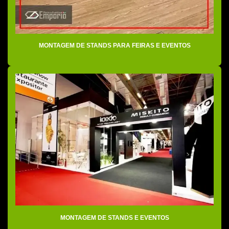
Empresa de organização de eventos desportivos
Empresa de organização de eventos esportivos
MONTAGEM DE STANDS PARA FEIRAS E EVENTOS
Empresa organizadora de eventos
Empresa de stands
Empresa de stands para feira
Empresas de cenografia para eventos
Empresas de eventos e promoções sp
Empresas montadoras de stands
Empresas organizadora de eventos em sp
Empresas de stand em sp
Empresas de stands para eventos
MONTAGEM DE STANDS E EVENTOS
Ensaio fotográfico para eventos