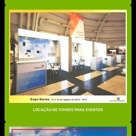
Estande de vendas
Estandes para eventos
Estandes para feiras
Estandes para feiras e eventos
Fábrica de stands
Feira de eventos stands
Locação de stands
Locação de stands para eventos
Montadora de estandes
Montadora de stands e cenografia
LOCAÇÃO DE STANDS PARA EVENTOS
Montadora de stands para feiras
Montadoras de stands em são paulo