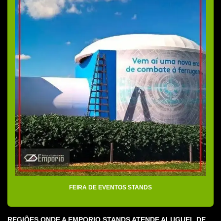
Montadoras de stands em sp
Montagem de cenários para eventos
Montagem de cenários para feiras
Montagem e decoração de stands
Montagem de showroom
Montagem de showroom para eventos
Montagem de showroom para feiras
Montagem de stands e eventos
Montagem de stands e exposições
Montagem de stands para feiras e eventos
Montagem de stands para feiras sp
FEIRA DE EVENTOS STANDS
Organização de eventos corporativos sp
Praticável para eventos
REGIÕES ONDE A EMPORIO STANDS ATENDE ALUGUEL DE